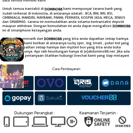
data semua member kami
Untuk semua transaksi di
kami mempunyai sarana bank yang
DOMINO88
sudah terkenal di indonesia, di antaranya adalah : BCA, BNI, BRI, BSI,
CIMBNIAGA, MANDIRI, MAYBANK, PANIN, PERMATA, KOSPIN JASA, MEGA, JENIUS
dan SINARMAS. sarana ini memudahkan anda selama bertransaksi deposit
maupun withdraw. Dengan kemudahan ini anda dapat mengakses
DOMINO88
ini di smartphone kesayangan anda.
Raih hadiah menarik dari
yang bisa anda dapatkan setiap harinya.
DOMINO88
Hadiah yang kami berikan di antaranya lucky spin , big small , poker bid yang
bisa anda dapatkan setiap harinya dan mysteri box yang bisa anda buka
setiap minggunya. Ayo raih keuntungan hanya di jejakdomino88.net. jika ada
keluhan atau pertanyaan silahkan hubungi livechat kami yang siap melayani
anda.
Cara Pembayaran:
Dukungan Perangkat :
Keamanan Terjamin :