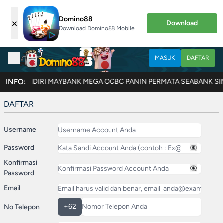
Domino88
×
Download
Download Domino88 Mobile
MASUK
DAFTAR
O JENIUS MANDIRI MAYBANK MEGA OCBC PANIN PERMATA SEABANK SI
INFO:
DAFTAR
Username
Password
👁️‍🗨️
Konfirmasi
👁️‍🗨️
Password
Email
No Telepon