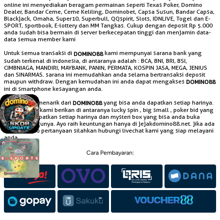
online ini menyediakan beragam permainan seperti Texas Poker, Domino
Dealer, Bandar Ceme, Ceme Keliling, Dominobet, Capsa Susun, Bandar Capsa,
Blackjack, Omaha, Super10, Superbull, QQspirit, Slots, IDNLIVE, Togel dan E-
SPORT, sportbook, E-lottery dan MM Tangkas. Cukup dengan deposit Rp 5.000
anda sudah bisa bermain di server berkecepatan tinggi dan menjamin data-
data semua member kami
Untuk semua transaksi di
kami mempunyai sarana bank yang
DOMINO88
sudah terkenal di indonesia, di antaranya adalah : BCA, BNI, BRI, BSI,
CIMBNIAGA, MANDIRI, MAYBANK, PANIN, PERMATA, KOSPIN JASA, MEGA, JENIUS
dan SINARMAS. sarana ini memudahkan anda selama bertransaksi deposit
maupun withdraw. Dengan kemudahan ini anda dapat mengakses
DOMINO88
ini di smartphone kesayangan anda.
Raih hadiah menarik dari
yang bisa anda dapatkan setiap harinya.
DOMINO88
Hadiah yang kami berikan di antaranya lucky spin , big small , poker bid yang
bisa anda dapatkan setiap harinya dan mysteri box yang bisa anda buka
setiap minggunya. Ayo raih keuntungan hanya di jejakdomino88.net. jika ada
keluhan atau pertanyaan silahkan hubungi livechat kami yang siap melayani
anda.
Cara Pembayaran: