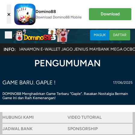
Domino88
×
Download
Download Domino88 Mobile
MASUK
DAFTAR
A BRI BSI CIMB DANAMON E-WALLET JAGO JENIUS MAYBANK MEGA OC
INFO:
PENGUMUMAN
GAME BARU. GAPLE !
17/06/2025
DOMINO88 Menghadirkan Game Terbaru "Gaple". Rasakan Nostalgia Bermain
Game Ini dan Raih Kemenangan!
HUBUNGI KAMI
VIDEO TUTORIAL
JADWAL BANK
SPONSORSHIP